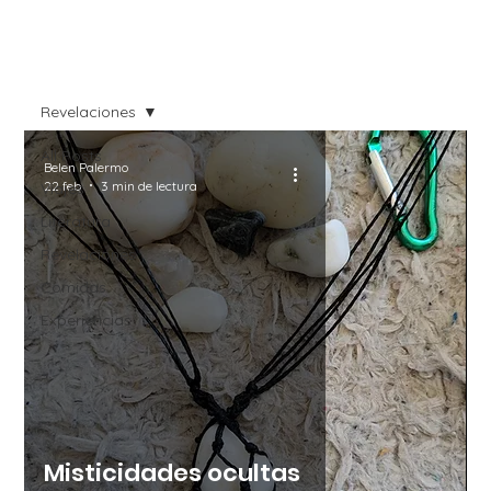
Revelaciones
All Posts
Belen Palermo
22 feb
3 min de lectura
Viajes
Literatura
Revelaciones
Comidas
Experiencias
Misticidades ocultas