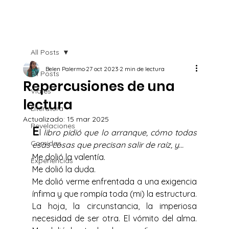
All Posts
Belen Palermo
27 oct 2023
2 min de lectura
All Posts
Repercusiones de una
Viajes
lectura
Literatura
Actualizado:
15 mar 2025
Revelaciones
E
l
 libro pidió que lo arranque, cómo todas 
Comidas
esas cosas que precisan salir de raíz, y…
Me dolió la valentía.
Experiencias
Me dolió la duda.
Me dolió verme enfrentada a una exigencia 
ínfima y que rompía toda (mi) la estructura. 
La hoja, la circunstancia, la imperiosa 
necesidad de ser otra. El vómito del alma. 