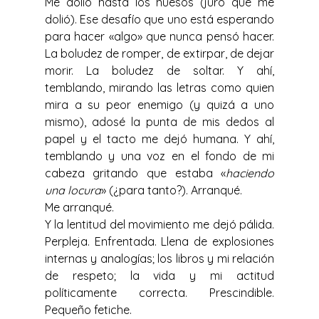
Me dolió hasta los huesos (juro que me 
dolió). Ese desafío que uno está esperando 
para hacer «algo» que nunca pensó hacer. 
La boludez de romper, de extirpar, de dejar 
morir. La boludez de soltar. Y ahí, 
temblando, mirando las letras como quien 
mira a su peor enemigo (y quizá a uno 
mismo), adosé la punta de mis dedos al 
papel y el tacto me dejó humana. Y ahí, 
temblando y una voz en el fondo de mi 
cabeza gritando que estaba «
haciendo 
una locura
» (¿para tanto?). Arranqué. 
Me arranqué. 
Y la lentitud del movimiento me dejó pálida. 
Perpleja. Enfrentada. Llena de explosiones 
internas y analogías; los libros y mi relación 
de respeto; la vida y mi actitud 
políticamente correcta. Prescindible. 
Pequeño fetiche.